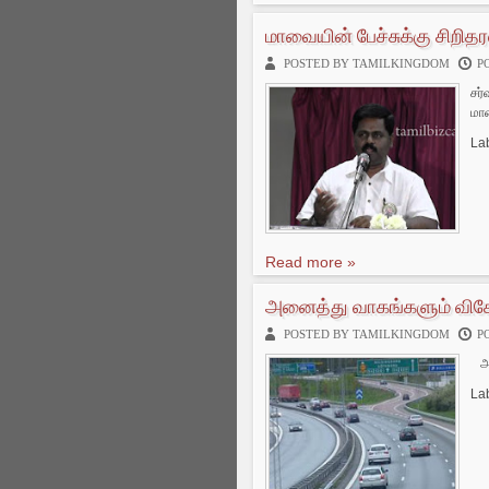
மாவையின் பேச்சுக்கு சிறி
POSTED BY TAMILKINGDOM
P
சர
மாவ
La
Read more »
அனைத்து வாகங்களும் வி
POSTED BY TAMILKINGDOM
P
அத
La