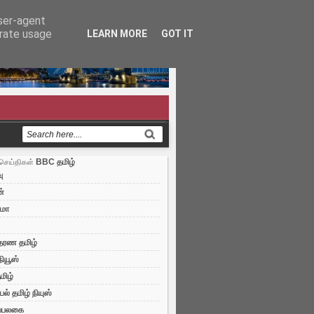
user-agent
erate usage
LEARN MORE
GOT IT
BBC தமிழ்
செய்திகள்
ு
்
்மா
ரண தமிழ்
நியூஸ்
மிழ்
ல் தமிழ் நியுஸ்
ப்பலகை