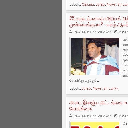
Labels:
Cinema
,
Jaffna
,
News
,
Sri La
25 வருடங்களாக வீதியில் நிற
முன்வைக்குமா? - யாழ்.ஆயர
POSTED BY BAGALAVAN
POSTE
புத
என 
வாழ
கொண
ஜஸ்
ராக
ளிட
ஊடக
தொடர்ந்து கருத்துத்...
Labels:
Jaffna
,
News
,
Sri Lanka
கிராம இராஜ்ய திட்டத்தை உட
கோரிக்கை
POSTED BY BAGALAVAN
POSTE
அர­