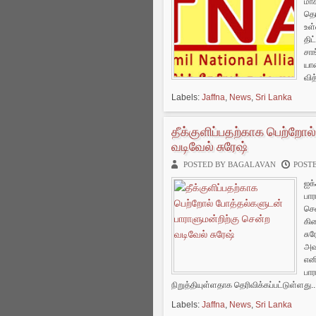
மாக
தெ­
உள்
திட
சாங
யான
வித
Labels:
Jaffna
,
News
,
Sri Lanka
தீக்குளிப்பதற்காக பெற்றோல
வடிவேல் சுரேஷ்
POSTED BY BAGALAVAN
POSTE
ஐக்
பார
சென
கிட
சுர
அவர
எனி
பார
நிறுத்தியுள்ளதாக தெரிவிக்கப்பட்டுள்ளது..
Labels:
Jaffna
,
News
,
Sri Lanka