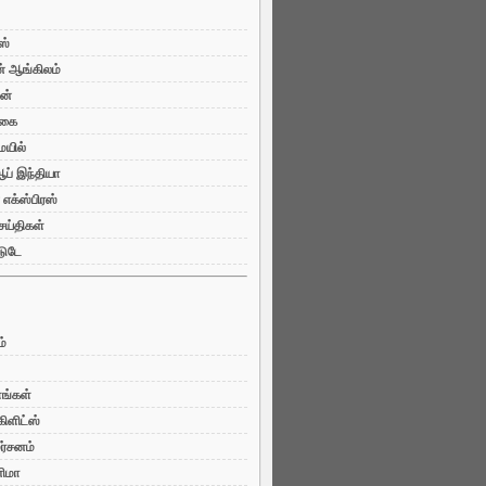
ஸ்
ன் ஆங்கிலம்
யன்
்கை
ெயில்
ப் இந்தியா
 எக்ஸ்பிரஸ்
ய்திகள்
டுடே
ம்
ளங்கள்
கிளிட்ஸ்
ர்சனம்
னிமா