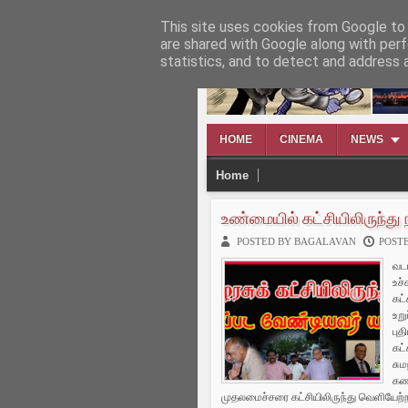
This site uses cookies from Google to d
TAMILWIN
are shared with Google along with perf
statistics, and to detect and address 
HOME
CINEMA
NEWS
Home
உண்மையில் கட்சியிலிருந்து 
POSTED BY BAGALAVAN
POSTE
வட
உச்
கட்
உறு
பு
கட்
சும
கண
முதலமைச்சரை கட்சியிலிருந்து வெளியேற்ற