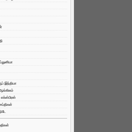
்
தி
ப்துனியா
ப் இந்தியா
 ஆங்கிலம்
 எக்ஸ்பிரஸ்
ய்திகள்
டுடே
்திகள்