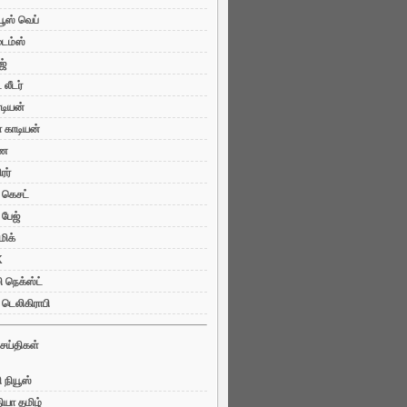
யூஸ் வெப்
ைம்ஸ்
ஜ்
லீடர்
்டியன்
ா காடியன்
ண
ரர்
ு கெசட்
 பேஜ்
ிக்
K
 நெக்ஸ்ட்
 டெலிகிராபி
ெய்திகள்
 நியூஸ்
ியா தமிழ்