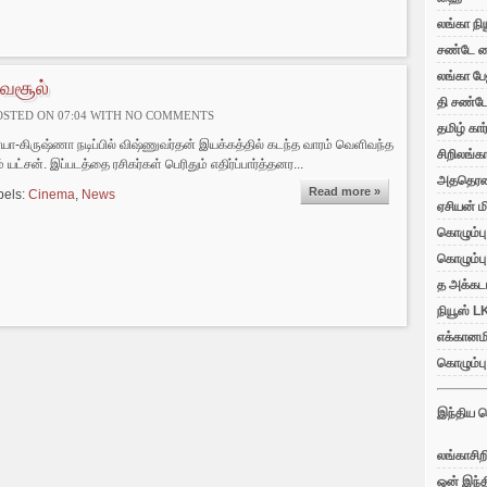
லங்கா நி
சண்டே ட
லங்கா பே
 வசூல்
தி சண்டே 
OSTED ON 07:04 WITH
NO COMMENTS
தமிழ் கார
யா-கிருஷ்ணா நடிப்பில் விஷ்ணுவர்தன் இயக்கத்தில் கடந்த வாரம் வெளிவந்த
சிறிலங்க
் யட்சன். இப்படத்தை ரசிகர்கள் பெரிதும் எதிர்ப்பார்த்தனர...
அததெர
Read more »
bels:
Cinema
,
News
ஏசியன் மி
கொழும்ப
கொழும்பு
த அக்கடம
நியூஸ் L
எக்கானமி
கொழும்பு
இந்திய ச
லங்காசிறி
ஒன் இந்த