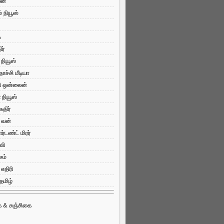
ன்
் நியூஸ்
ி
ர்
ி நியூஸ்
ொச்சி மீடியா
ி ஒன்லைன்
நியூஸ்
கதிர்
 வன்
்டண்ட் மிரர்
வி
சம்
 எதிரி
 தமிழ்
ை & சஞ்சிகை