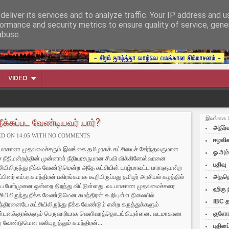
eliver its services and to analyze traffic. Your IP address and 
ormance and security metrics to ensure quality of service, gen
abuse.
VIDEO
நீக்கப்பட வேண்டியவர் யார்?
இலங்கை 
அதிர்வ
D ON 14:05 WITH
NO COMMENTS
ஈழவின
மாகாண முதலமைச்சரும் இலங்கை தமிழரசுக் கட்சியைச் சேர்ந்தவருமான
ஓ அம
ச நீதிமன்றத்தின் முன்னாள் நீதியரசருமான சி.வி விக்கினேஸ்வரனை
பதிவு
சியிலிருந்து நீக்க வேண்டுமென்ற அதே கட்சியின் யாழ்மாவட்ட பாராளுமன்ற
ப்பினர் எம்.ஏ.சுமந்திரன் பகிரங்கமாக கூறியிருப்பது தமிழர் அரசியல் கழத்தில்
அததெ
திய போர்முனை ஒன்றை திறந்து விட்டுள்ளது. வடமாகாண முதலமைச்சரை
ஹிரு 
சியிலிருந்து நீக்க வேண்டுமென சுமந்திரன் கூறியுள்ள நிலையில்
IBC த
ந்திரனையே கட்சியிலிருந்து நீக்க வேண்டும் என்ற கருத்துக்களும்
்டனக்குரல்களும் பெருவாரியாக வெளிவரத்தொடங்கியுள்ளன. வடமாகாண
குளோப
 வேண்டுமென வலியுறுத்தும் சுமந்திரன்...
புதின