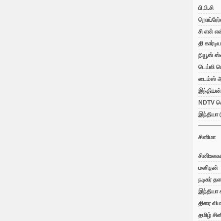
பி.பி.சி
றொய்ரேர்
சி என் எ
தி கார்டி
நியூஸ் ஸ
டெய்லி ம
டைம்ஸ் ஆ
இந்தியன்
NDTV செ
இந்தியா 
சினிமா
சினிஉலக
மனிதன்
நடிகர் த
இந்தியா 
திரை விம
தமிழ் சி