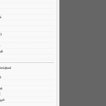
ல்
ர்
ை
்தி
செய்திகள்
்
ரர்
்
யூஸ்