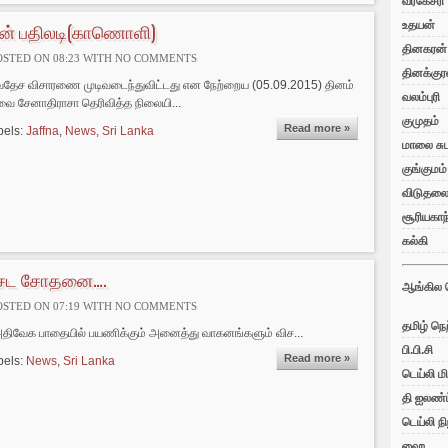
வீரகேசரி
தரன் பதிலடி(காணொளி)
உதயன்
தினகரன்
OSTED ON 08:23 WITH
NO COMMENTS
தினக்குர
்வதேச விசாரணை முடிவடைந்துவிட்டது என நேற்றைய (05.09.2015) தினம்
வலம்புரி
ை சேனாதிராசா தெரிவித்த நிலையி...
குமுதம்
Read more »
bels:
Jaffna
,
News
,
Sri Lanka
மாலை சுட
குங்குமம்
விடுதல
சூரியகாந
கல்கி
சேட சோதனை….
ஆங்கில 
OSTED ON 07:19 WITH
NO COMMENTS
தமிழ் நெற
ிவேக பாதையில் பயணிக்கும் அனைத்து வாகனங்களும் விச...
பி.பி.சி
Read more »
bels:
News
,
Sri Lanka
டெய்லி மி
தி ஐலண்ட
டெய்லி நி
ஹை