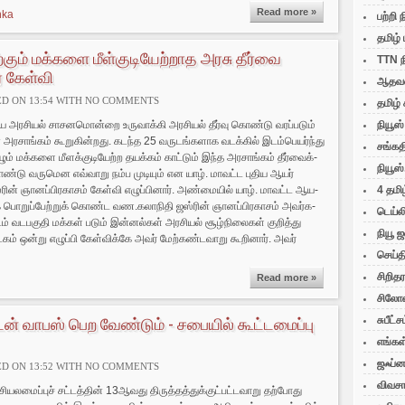
Read more »
nka
பற்றி 
தமிழ் 
்கும் மக்களை மீள்குடியேற்றாத அரசு தீர்வை
TTN ந
் கேள்வி
ஆதவன்
D ON 13:54 WITH
NO COMMENTS
தமிழ் 
ிய அர­சியல் சாச­ன­மொன்றை உரு­வாக்கி அர­சியல் தீர்வு கொண்டு வரப்­படும்
நியூஸ்
அர­சாங்கம் கூறு­கின்­றது. கடந்த 25 வரு­டங்­க­ளாக வடக்கில் இடம்­பெ­யர்ந்து
சங்கத
ும் மக்­களை மீளக்­கு­டி­யேற்ற தயக்கம் காட்டும் இந்த அர­சாங்கம் தீர்­வைக்­
நியூஸ்
்டு வரு­மென எவ்­வாறு நம்ப முடியும் என யாழ். மாவட்ட புதிய ஆயர்
ரின் ஞானப்­பி­ர­காசம் கேள்வி எழுப்­பினார். அண்­மையில் யாழ். மாவட்ட ஆய­
4 தமிழ
 பொறுப்­பேற்­றுக் ­கொண்ட வண.கலா­நிதி ஜஸ்ரின் ஞானப்­பி­ர­காசம் அவர்­க­
டெய்ல
ம் வட­ப­குதி மக்கள் படும் இன்­னல்கள் அர­சியல் சூழ்­நி­லைகள் குறித்து
நியூ 
ம் ஒன்று எழுப்பி கேள்விக்கே அவர் மேற்­கண்­ட­வாறு கூறினார். அவர்
செய்த
சிறித
Read more »
சிலோன
ன் வாபஸ் பெற வேண்டும் - சபையில் கூட்டமைப்பு
சுபீட்ச
எங்கள
ஜஃப்ன
D ON 13:52 WITH
NO COMMENTS
விவசா
சி­ய­ல­மைப்புச் சட்­டத்தின் 13ஆவது திருத்­தத்­துக்­குட்­பட்­ட­வாறு தற்­போது