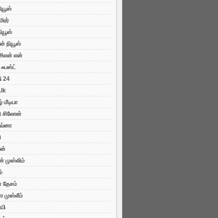
நியூஸ்
மிரர்
ியூஸ்
 நியூஸ்
சிஎன் என்
 ஃபஸ்ட்
ி 24
.lk
் மீடியா
ி சிலோன்
ஜவ்னா
ி
ரன்
் முஸ்லிம்
ம்
் தேசம்
ா முஸ்லீம்
யி