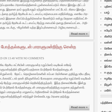
ாண சபை­களில் இருந்து வரு­கின்ற குறைந்­த­ளவு அதி­கா­ரங்­க­ளையும் பறித்­
கதிரவ
டுப்­ப­தா­கவே அர­சாங்­கத்­தினால் முன்­வைக்­கப்­படும் கிராம இராஜ்ய திட்டம்
புதினம
­ளது. இதனை நாம் ஒரு­போதும் ஏற்­றுக்­கொள்ள மாட்டோம். கிராம இராஜ்ய
யாழ்
்­டத்தை தமிழ்த் தேசியக் கூட்­ட­மைப்பு கடு­மை­யாக எதிர்க்­கி­றது. எனவே அர­
்கம் இதனை மீளப்­பெற்­றுக்­கொள்ள வேண்டும் என்று பிர­தான எதிர்க்­கட்­சி­
அதிரட
 தமிழ்த் தேசியக் கூட்­ட­மைப்பு நேற்று சபையில் தனது நிலைப்­பாட்டை அறி­
எழுகதி
்­தது. வடக்­கு, -­கி­ழக்கின் யுத்த இழப்­புக்­க­ளையும் அழி­வு­ க­ளையும்...
ஈபிடிப
Read more »
கிளிந
வன்ன
் போத்தல்களுடன் பாராளுமன்றிற்கு சென்ற
ரெலோ 
தினக்
D ON 13:48 WITH
NO COMMENTS
லங்கா
கிய தேசிய கட்சியின் பாராளுமன்ற உறுப்பினர் வடிவேல் சுரேஷ்
இம்போர
ாளுமன்றத்தில் தீக்குளிப்பதற்காக பெற்றோல் போத்தல்களுடன்
ஈ குரு
்றுள்ளார். தோட்ட தொழிலாளர்களின் சம்பள பிரச்சினை குறித்து உரிய தீர்வு
ைக்காவிட்டால் தான் தீக்குளிக்கப் போவதாக பாராளுமன்ற உறுப்பினர் வடிவேல்
ஈழதே
ேஷ் நேற்று பாராளுமன்றில் தெரிவித்திருந்தார். இந்த நிலையிலேயே இன்று
நியூஸ்
் பெற்றோல் போத்தல்களுடன் பாராளுமன்றத்திற்கு வருகை தந்துள்ளார்.
பாரீஸ்
னும் பாராளுமன்ற பாதுகாப்பு அதிகாரிகள் பெற்றோல் போத்தல்களை
ாளுமன்றத்திற்குள் எடுத்துச் செல்லவிடாது அவரை தடுத்து
.
பத்திரிக
Read more »