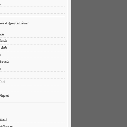
்
கள் & திரைப்படங்கள
ியோ
ங்கள்
ியல்ஸ்
்
ர்சனம்
்
 Vcd
V ஷோஸ்
ல்கள்
ுன்லோட்ஸ்