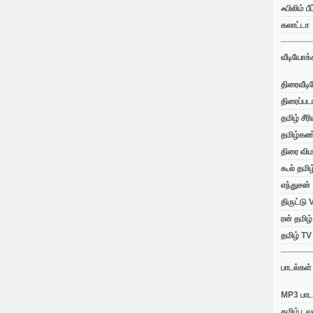
ஃபிலிம் பீட
கலாட்டா
வீடியோக்
திரைவீட
திரைப்பட
தமிழ் சீர
தமிழ்கண
திரை விம
கூல் தமிழ
எந்துசன்
திருட்டு
ரன் தமிழ்
தமிழ் T
பாடல்கள்
MP3 பாட
தமிழ் டவ