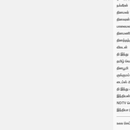
நக்கீரன்
தினமலர்
தினகரன்
மாலைமலர
தினமணி
தினத்தந்
விகடன்
தி இந்து
தமிழ் வெ
தினபூமி
குங்குமம்
டைம்ஸ் ஆ
தி இந்து
இந்தியன்
NDTV செ
இந்தியா 
உலக செய