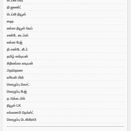
டெய்லி மிரர்
தி ஐலண்ட்
டெய்லி நியூஸ்
ஹை
லங்கா நியூஸ் வெப்
சண்டே டைம்ஸ்
லங்கா பேஜ்
தி சண்டே லீடர்
தமிழ் கார்டியன்
சிறிலங்கா காடியன்
அததெரண
ஏசியன் மிரர்
கொழும்பு கெசட்
கொழும்பு பேஜ்
த அக்கடமிக்
நியூஸ் LK
எக்கானமி நெக்ஸ்ட்
கொழும்பு டெலிகிராபி