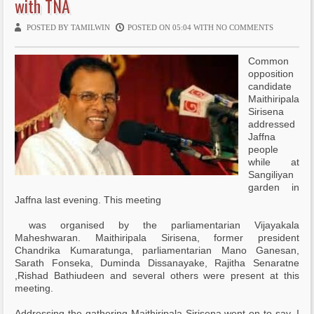
with TNA
ti
POSTED BY TAMILWIN
POSTED ON 05:04 WITH
NO COMMENTS
o
Common
n
opposition
candidate
Maithiripala
Sirisena
addressed
Jaffna
people
while at
Sangiliyan
garden in
Jaffna last evening. This meeting
was organised by the parliamentarian Vijayakala
Maheshwaran. Maithiripala Sirisena, former president
Chandrika Kumaratunga, parliamentarian Mano Ganesan,
Sarath Fonseka, Duminda Dissanayake, Rajitha Senaratne
,Rishad Bathiudeen and several others were present at this
meeting.
Addressing the gathering Maithiripala Sirisena went on to say, I