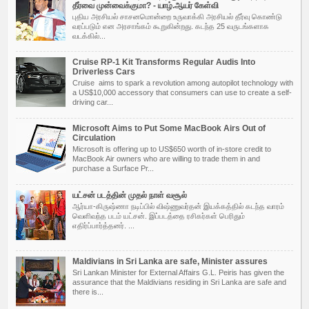
தீர்வை முன்வைக்குமா? - யாழ்.ஆயர் கேள்வி
புதிய அர­சியல் சாச­ன­மொன்றை உரு­வாக்கி அர­சியல் தீர்வு கொண்டு
வரப்­படும் என அர­சாங்கம் கூறு­கின்­றது. கடந்த 25 வரு­டங்­க­ளாக
வடக்கில்...
Cruise RP-1 Kit Transforms Regular Audis Into
Driverless Cars
Cruise aims to spark a revolution among autopilot technology with
a US$10,000 accessory that consumers can use to create a self-
driving car...
Microsoft Aims to Put Some MacBook Airs Out of
Circulation
Microsoft is offering up to US$650 worth of in-store credit to
MacBook Air owners who are willing to trade them in and
purchase a Surface Pr...
யட்சன் படத்தின் முதல் நாள் வசூல்
ஆர்யா-கிருஷ்ணா நடிப்பில் விஷ்ணுவர்தன் இயக்கத்தில் கடந்த வாரம்
வெளிவந்த படம் யட்சன். இப்படத்தை ரசிகர்கள் பெரிதும்
எதிர்ப்பார்த்தனர். ...
Maldivians in Sri Lanka are safe, Minister assures
Sri Lankan Minister for External Affairs G.L. Peiris has given the
assurance that the Maldivians residing in Sri Lanka are safe and
there is...