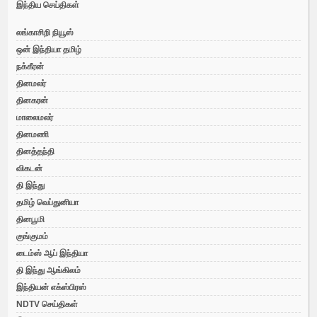
இந்திய செய்திகள்
லங்காசிறி நியூஸ்
ஒன் இந்தியா தமிழ்
நக்கீரன்
தினமலர்
தினகரன்
மாலைமலர்
தினமணி
தினத்தந்தி
விகடன்
தி இந்து
தமிழ் வெப்துனியா
தினபூமி
குங்குமம்
டைம்ஸ் ஆப் இந்தியா
தி இந்து ஆங்கிலம்
இந்தியன் எக்ஸ்பிரஸ்
NDTV செய்திகள்