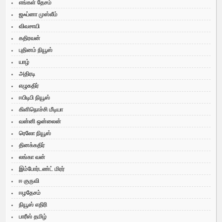
எங்கள் தேசம்
ஜஃப்னா முஸ்லீம்
விவசாயி
கதிரவன்
புதினம் நியூஸ்
யாழ்
அதிரடி
எழுகதிர்
ஈபிடிபி நியூஸ்
கிளிநொச்சி மீடியா
வன்னி ஒன்லைன்
ரெலோ நியூஸ்
தினக்கதிர்
லங்கா வன்
இம்போர்டண்ட் மிரர்
ஈ குருவி
ஈழதேசம்
நியூஸ் எதிரி
பாரீஸ் தமிழ்