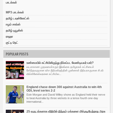
பாடல்கள்
MP3 பாடல்கள்
தமிழ் டவுன்லோட்ஸ்
ஈழம் சாங்ஸ்
தமிழ் டியூன்ஸ்
ராஹா
குட்டி நெட்
POPULAR POSTS
உண்மையில் கட்சியிலிருந்து நீக்கப்பட வேண்டியவர் யார்?
வடமாகாண முதலமைச்சரும் இலங்கை தமிழரசுக் கட்சியைச்
சேர்ந்தவருமான உச்ச நீதிமன்றத்தின் முன்னாள் நீதியரசருமான சி.வி
விக்கினேஸ்வரனை கட்சியில...
England chase down 300 against Australia to win 4th
ODI, level series 2-2
Eoin Morgan and David Willey shone as England held their nerve
to beat Australia by three wickets in a tense fourth one-day
international...
25 வருடங்களாக வீதியில் நிற்கும் மக்களை மீள்குடியேற்றாத அரசு