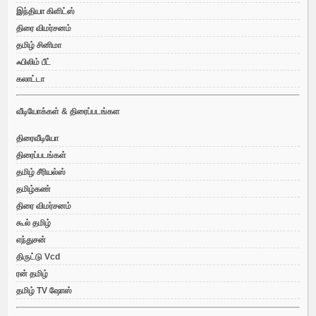
இந்தியா கிளிட்ஸ்
திரை விமர்சனம்
தமிழ் சினிமா
ஃபிலிம் பீட்
கலாட்டா
வீடியோக்கள் & திரைப்படங்கள
திரைவீடியோ
திரைப்படங்கள்
தமிழ் சீரியல்ஸ்
தமிழ்கண்
திரை விமர்சனம்
கூல் தமிழ்
எந்துசன்
திருட்டு Vcd
ரன் தமிழ்
தமிழ் TV ஷோஸ்