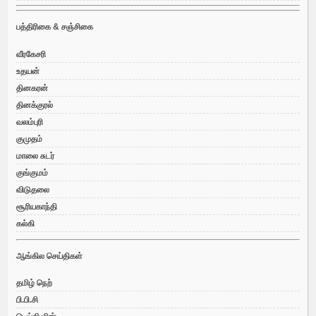
பத்திரிகை & சஞ்சிகை
வீரகேசரி
உதயன்
தினகரன்
தினக்குரல்
வலம்புரி
குமுதம்
மாலை சுடர்
குங்குமம்
விடுதலை
சூரியகாந்தி
கல்கி
ஆங்கில செய்திகள்
தமிழ் நெற்
பி.பி.சி