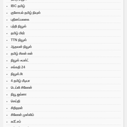
IBC தமிழ்
குளோபல் தமிழ் நியுஸ்
புதினப்பலகை
பற்றி நியூஸ்
தமிழ் மிரர்
TTN நியூஸ்
ஆதவன் நியூஸ்
தமிழ் சிஎன் என்
நியூஸ் ஃபஸ்ட்
சங்கதி 24
நியூஸ்.lk
4 தமிழ் மீடியா
டெய்லி சிலோன்
நியூ ஜவ்னா
செய்தி
சிறிதரன்
சிலோன் முஸ்லிம்
சுபீட்சம்