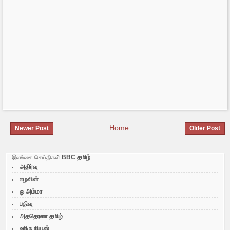
Home
Newer Post
Older Post
BBC தமிழ்
இலங்கை செய்திகள்
அதிர்வு
ஈழவின்
ஓ அம்மா
பதிவு
அததெரண தமிழ்
ஹிரு நியூஸ்