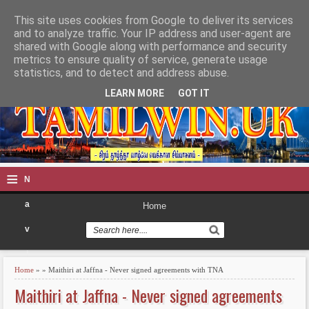
This site uses cookies from Google to deliver its services
TAMILWIN
and to analyze traffic. Your IP address and user-agent are
shared with Google along with performance and security
metrics to ensure quality of service, generate usage
statistics, and to detect and address abuse.
LEARN MORE
GOT IT
≡
N
a
Home
v
i
Home
» » Maithiri at Jaffna - Never signed agreements with TNA
g
Maithiri at Jaffna - Never signed agreements
a