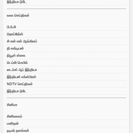
இந்தியா டுடே
உலக செய்திகள்
பி.பி.சி
றொய்ரேர்ஸ்
சி என் என் ஆங்கிலம்
தி கார்டியன்
நியூஸ் ஸ்கை
டெய்லி மெயில்
டைம்ஸ் ஆப் இந்தியா
இந்தியன் எக்ஸ்பிரஸ்
NDTV செய்திகள்
இந்தியா டுடே
சினிமா
சினிஉலகம்
மனிதன்
நடிகர் தளங்கள்