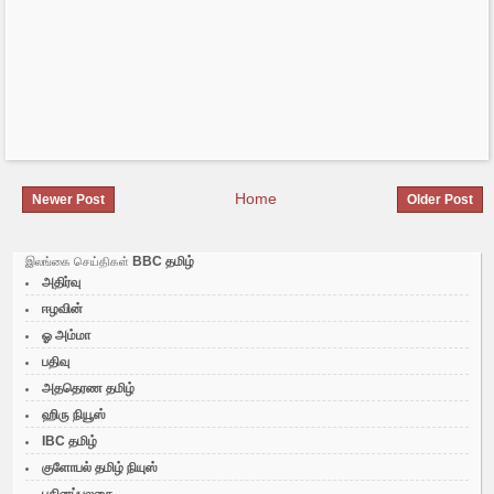
Home
Newer Post
Older Post
BBC தமிழ்
இலங்கை செய்திகள்
அதிர்வு
ஈழவின்
ஓ அம்மா
பதிவு
அததெரண தமிழ்
ஹிரு நியூஸ்
IBC தமிழ்
குளோபல் தமிழ் நியுஸ்