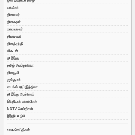
ஒன் இந்தியா தமிழ்
நக்கீரன்
தினமலர்
தினகரன்
மாலைமலர்
தினமணி
தினத்தந்தி
விகடன்
தி இந்து
தமிழ் வெப்துனியா
தினபூமி
குங்குமம்
டைம்ஸ் ஆப் இந்தியா
தி இந்து ஆங்கிலம்
இந்தியன் எக்ஸ்பிரஸ்
NDTV செய்திகள்
இந்தியா டுடே
உலக செய்திகள்