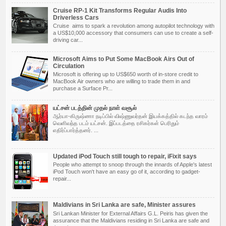
Cruise RP-1 Kit Transforms Regular Audis Into
Driverless Cars
Cruise aims to spark a revolution among autopilot technology with
a US$10,000 accessory that consumers can use to create a self-
driving car...
Microsoft Aims to Put Some MacBook Airs Out of
Circulation
Microsoft is offering up to US$650 worth of in-store credit to
MacBook Air owners who are willing to trade them in and
purchase a Surface Pr...
யட்சன் படத்தின் முதல் நாள் வசூல்
ஆர்யா-கிருஷ்ணா நடிப்பில் விஷ்ணுவர்தன் இயக்கத்தில் கடந்த வாரம்
வெளிவந்த படம் யட்சன். இப்படத்தை ரசிகர்கள் பெரிதும்
எதிர்ப்பார்த்தனர். ...
Updated iPod Touch still tough to repair, iFixit says
People who attempt to snoop through the innards of Apple's latest
iPod Touch won't have an easy go of it, according to gadget-
repair...
Maldivians in Sri Lanka are safe, Minister assures
Sri Lankan Minister for External Affairs G.L. Peiris has given the
assurance that the Maldivians residing in Sri Lanka are safe and