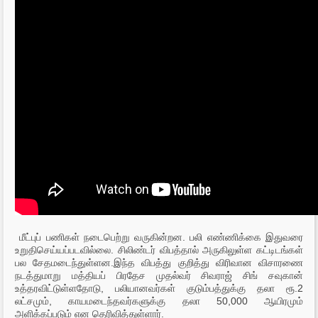
மீட்புப் பணிகள் நடைபெற்று வருகின்றன. பலி எண்ணிக்கை இதுவரை
உறுதிசெய்யப்படவில்லை. சிலிண்டர் விபத்தால் அருகிலுள்ள கட்டிடங்கள்
பல சேதமடைந்துள்ளன.இந்த விபத்து குறித்து விரிவான விசாரணை
நடத்துமாறு மத்தியப் பிரதேச முதல்வர் சிவராஜ் சிங் சவுகான்
உத்தரவிட்டுள்ளதோடு, பலியானவர்கள் குடும்பத்துக்கு தலா ரூ.2
லட்சமும், காயமடைந்தவர்களுக்கு தலா 50,000 ஆயிரமும்
அளிக்கப்படும் என தெரிவித்துள்ளார்.