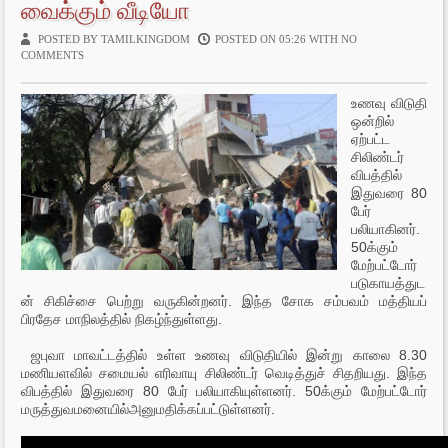
வைக்கும் வீடியோ
ti
POSTED BY TAMILKINGDOM
POSTED ON 05:26 WITH
NO
COMMENTS
o
n
உணவு விடுதி
ஒன்றில்
ஏற்பட்ட
சிலிண்டர்
விபத்தில்
இதுவரை 80
பேர்
பலியாகினர்.
50க்கும்
மேற்பட்டோர்
படுகாயத்துட
ன் சிகிச்சை பெற்று வருகின்றனர். இந்த சோக சம்பவம் மத்தியப்
பிரதேச மாநிலத்தில் நிகழ்ந்துள்ளது.
ஜபுவா மாவட்டத்தில் உள்ள உணவு விடுதியில் இன்று காலை 8.30
மணியளவில் சமையல் எரிவாயு சிலிண்டர் வெடித்துச் சிதறியது. இந்த
விபத்தில் இதுவரை 80 பேர் பலியாகியுள்ளனர். 50க்கும் மேற்பட்டோர்
மருத்துவமனையில்அனுமதிக்கப்பட்டுள்ளனர்.