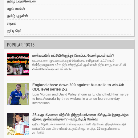
தமிழ் டவுன்லோட்ஸ்
ஈழம் சாங்ஸ்
தமிழ் டியூன்ஸ்
ராஹா
குட்டி நெட்
POPULAR POSTS
உண்மையில் கட்சியிலிருந்து நீக்கப்பட வேண்டியவர் யார்?
வடமாகாண முதலமைச்சரும் இலங்கை தமிழரசுக் கட்சியைச்
சேர்ந்தவருமான உச்ச நீதிமன்றத்தின் முன்னாள் நீதியரசருமான சி.வி
விக்கினேஸ்வரனை கட்சியில...
England chase down 300 against Australia to win 4th
ODI, level series 2-2
Eoin Morgan and David Willey shone as England held their nerve
to beat Australia by three wickets in a tense fourth one-day
international...
25 வருடங்களாக வீதியில் நிற்கும் மக்களை மீள்குடியேற்றாத அரசு
தீர்வை முன்வைக்குமா? - யாழ்.ஆயர் கேள்வி
புதிய அர­சியல் சாச­ன­மொன்றை உரு­வாக்கி அர­சியல் தீர்வு கொண்டு
வரப்­படும் என அர­சாங்கம் கூறு­கின்­றது. கடந்த 25 வரு­டங்­க­ளாக
வடக்கில்...