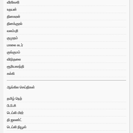
வீரகேசரி
உதயன்
தினகரன்
தினக்குரல்
வலம்புரி
குமுதம்
மாலை சுடர்
குங்குமம்
விடுதலை
சூரியகாந்தி
கல்கி
ஆங்கில செய்திகள்
தமிழ் நெற்
பி.பி.சி
டெய்லி மிரர்
தி ஐலண்ட்
டெய்லி நியூஸ்