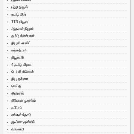
புதினப்பலகை
பற்றி நியூஸ்
தமிழ் மிரர்
TTN நியூஸ்
ஆதவன் நியூஸ்
தமிழ் சிஎன் என்
நியூஸ் ஃபஸ்ட்
சங்கதி 24
நியூஸ்.lk
4 தமிழ் மீடியா
டெய்லி சிலோன்
நியூ ஜவ்னா
செய்தி
சிறிதரன்
சிலோன் முஸ்லிம்
சுபீட்சம்
எங்கள் தேசம்
ஜஃப்னா முஸ்லீம்
விவசாயி