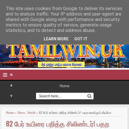
This site uses cookies from Google to deliver its services
TAMILWIN
and to analyze traffic. Your IP address and user-agent are
shared with Google along with performance and security
metrics to ensure quality of service, generate usage
statistics, and to detect and address abuse.
LEARN MORE
GOT IT
≡
N
a
Home
v
i
Home
»
News
,
World
» 82 பேர் உயிரை பறித்த சிலிண்டர்! பதற வைக்கும் வீடியோ
g
82 பேர் உயிரை பறித்த சிலிண்டர்! பதற
a