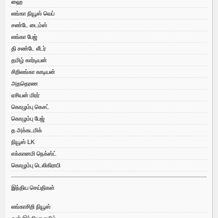
ஹை
லங்கா நியூஸ் வெப்
சண்டே டைம்ஸ்
லங்கா பேஜ்
தி சண்டே லீடர்
தமிழ் கார்டியன்
சிறிலங்கா காடியன்
அததெரண
ஏசியன் மிரர்
கொழும்பு கெசட்
கொழும்பு பேஜ்
த அக்கடமிக்
நியூஸ் LK
எக்கானமி நெக்ஸ்ட்
கொழும்பு டெலிகிராபி
இந்திய செய்திகள்
லங்காசிறி நியூஸ்