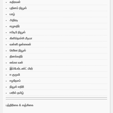
கதிரவன்
புதினம் நியூஸ்
யாழ்
அதிரடி
எழுகதிர்
ஈபிடிபி நியூஸ்
கிளிநொச்சி மீடியா
வன்னி ஒன்லைன்
ரெலோ நியூஸ்
தினக்கதிர்
லங்கா வன்
இம்போர்டண்ட் மிரர்
ஈ குருவி
ஈழதேசம்
நியூஸ் எதிரி
பாரீஸ் தமிழ்
பத்திரிகை & சஞ்சிகை