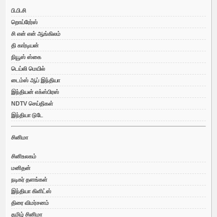
பி.பி.சி
றொய்ரேர்ஸ்
சி என் என் ஆங்கிலம்
தி கார்டியன்
நியூஸ் ஸ்கை
டெய்லி மெயில்
டைம்ஸ் ஆப் இந்தியா
இந்தியன் எக்ஸ்பிரஸ்
NDTV செய்திகள்
இந்தியா டுடே
சினிமா
சினிஉலகம்
மனிதன்
நடிகர் தளங்கள்
இந்தியா கிளிட்ஸ்
திரை விமர்சனம்
தமிழ் சினிமா