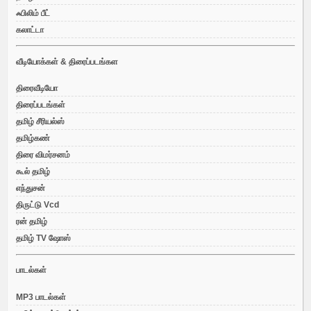
ஃபிலிம் பீட்
கலாட்டா
வீடியோக்கள் & திரைப்படங்கள
திரைவீடியோ
திரைப்படங்கள்
தமிழ் சீரியல்ஸ்
தமிழ்கண்
திரை விமர்சனம்
கூல் தமிழ்
எந்துசன்
திருட்டு Vcd
ரன் தமிழ்
தமிழ் TV ஷோஸ்
பாடல்கள்
MP3 பாடல்கள்