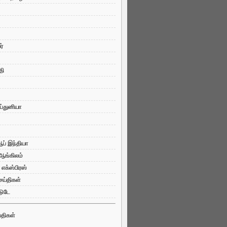
்
தி
ப்துனியா
ப் இந்தியா
 ஆங்கிலம்
 எக்ஸ்பிரஸ்
ய்திகள்
டுடே
்திகள்