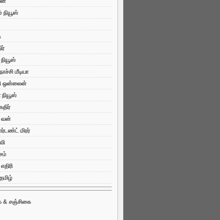
ன்
் நியூஸ்
ி
ர்
ி நியூஸ்
ொச்சி மீடியா
ி ஒன்லைன்
நியூஸ்
கதிர்
 வன்
்டண்ட் மிரர்
வி
சம்
 எதிரி
 தமிழ்
ை & சஞ்சிகை