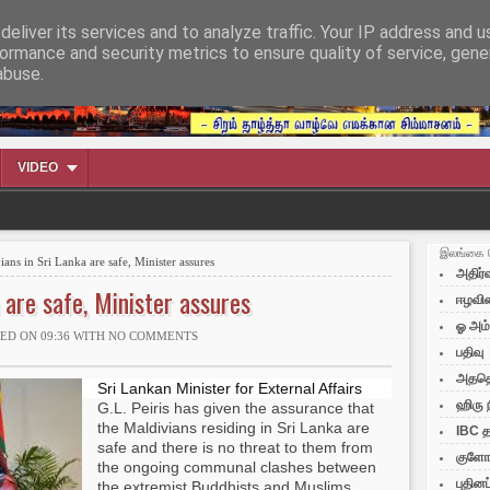
eliver its services and to analyze traffic. Your IP address and 
ormance and security metrics to ensure quality of service, gen
abuse.
VIDEO
இலங்கை 
ans in Sri Lanka are safe, Minister assures
அதிர்வ
 are safe, Minister assures
ஈழவின
ஓ அம
ED ON 09:36 WITH
NO COMMENTS
பதிவு
அததெ
Sri Lankan Minister for External Affairs
ஹிரு 
G.L. Peiris has given the assurance that
the Maldivians residing in Sri Lanka are
IBC த
safe and there is no threat to them from
குளோப
the ongoing communal clashes between
புதின
the extremist Buddhists and Muslims.