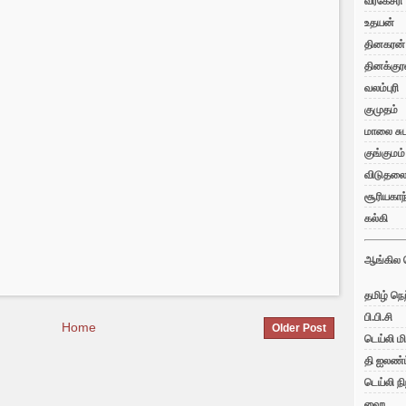
வீரகேசரி
உதயன்
தினகரன்
தினக்குர
வலம்புரி
குமுதம்
மாலை சுட
குங்குமம்
விடுதல
சூரியகாந
கல்கி
ஆங்கில 
தமிழ் நெற
பி.பி.சி
Home
Older Post
டெய்லி மி
தி ஐலண்ட
டெய்லி நி
ஹை