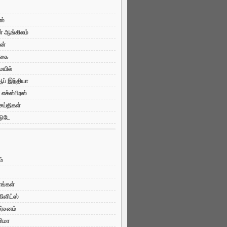
ஸ்
ன் ஆங்கிலம்
யன்
்கை
ெயில்
ப் இந்தியா
 எக்ஸ்பிரஸ்
ய்திகள்
டுடே
ம்
ளங்கள்
கிளிட்ஸ்
ர்சனம்
னிமா