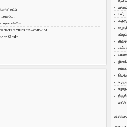
கதிரவ
புதினம
விமலின் கட்சி
யாழ்
அவகாசம்….!
அதிரட
ைக்கும் வீடியோ
எழுகதி
eo clocks 9 million hits -Vedio Add
ஈபிடிப
ure on SLanka
கிளிந
வன்ன
ரெலோ 
தினக்
லங்கா
இம்போர
ஈ குரு
ஈழதே
நியூஸ்
பாரீஸ்
பத்திரிக