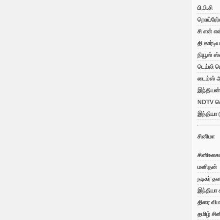
பி.பி.சி
றொய்ரேர்
சி என் எ
தி கார்டி
நியூஸ் ஸ
டெய்லி ம
டைம்ஸ் ஆ
இந்தியன்
NDTV செ
இந்தியா 
சினிமா
சினிஉலக
மனிதன்
நடிகர் த
இந்தியா 
திரை விம
தமிழ் சி