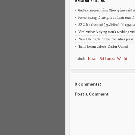
தேசிய பாதுகாப்புக்கு அச்சுறுத்தலாம்! 
இலங்கைக்கு ஆபத்து 5 நாட்கள் கால 
82 பேர் உயிரை பறித்த சிலிண்டர்! பதற வ
Viral video: A dying man's wedding vid
New UN rights probe intensifies press
Tamil Eelam defeats Darfur United
Labels:
News
,
Sri Lanka
,
World
0 comments:
Post a Comment