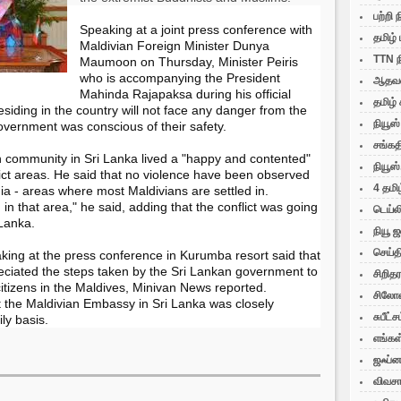
பற்றி 
Speaking at a joint press conference with
தமிழ் 
Maldivian Foreign Minister Dunya
TTN ந
Maumoon on Thursday, Minister Peiris
who is accompanying the President
ஆதவன்
Mahinda Rajapaksa during his official
தமிழ் 
residing in the country will not face any danger from the
நியூஸ்
government was conscious of their safety.
சங்கத
n community in Sri Lanka lived a "happy and contented"
நியூஸ்
flict areas. He said that no violence have been observed
4 தமிழ
a - areas where most Maldivians are settled in.
in that area," he said, adding that the conflict was going
டெய்ல
 Lanka.
நியூ 
செய்த
king at the press conference in Kurumba resort said that
ciated the steps taken by the Sri Lankan government to
சிறித
citizens in the Maldives, Minivan News reported.
சிலோன
t the Maldivian Embassy in Sri Lanka was closely
சுபீட்ச
ly basis.
எங்கள
ஜஃப்ன
விவசா