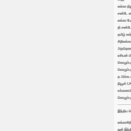
லங்கா நி
சண்டே ட
லங்கா பே
தி சண்டே 
தமிழ் கார
சிறிலங்க
அததெர
ஏசியன் மி
கொழும்ப
கொழும்பு
த அக்கடம
நியூஸ் L
எக்கானமி
கொழும்பு
இந்திய ச
லங்காசிறி
ஒன் இந்த