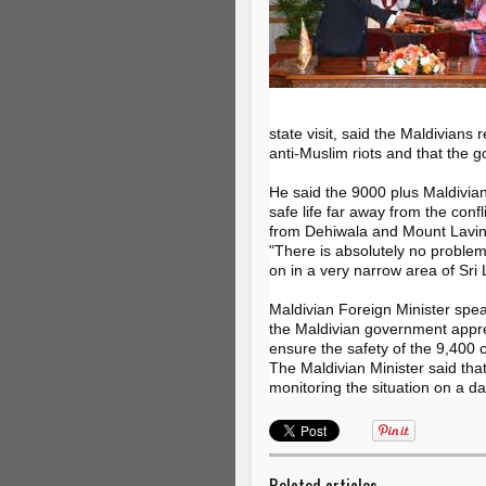
state visit, said the Maldivians 
anti-Muslim riots and that the 
He said the 9000 plus Maldivia
safe life far away from the con
from Dehiwala and Mount Lavini
"There is absolutely no problem 
on in a very narrow area of Sri
Maldivian Foreign Minister spea
the Maldivian government appre
ensure the safety of the 9,400 
The Maldivian Minister said tha
monitoring the situation on a dai
Related articles