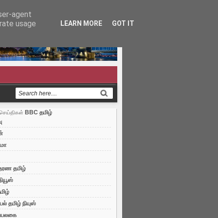
user-agent
erate usage
LEARN MORE
GOT IT
BBC தமிழ்
செய்திகள்
ு
்
்மா
ரண தமிழ்
நியூஸ்
மிழ்
ல் தமிழ் நியுஸ்
ப்பலகை