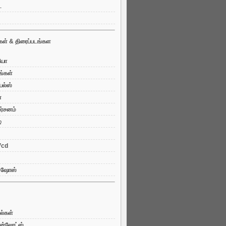
்
கள் & திரைப்படங்கள
ியோ
ங்கள்
ியல்ஸ்
்
ர்சனம்
்
 Vcd
V ஷோஸ்
ல்கள்
ுன்லோட்ஸ்