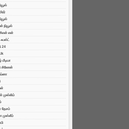
நியூஸ்
மிரர்
ியூஸ்
 நியூஸ்
சிஎன் என்
 ஃபஸ்ட்
ி 24
.lk
் மீடியா
ி சிலோன்
ஜவ்னா
ி
ரன்
் முஸ்லிம்
ம்
் தேசம்
ா முஸ்லீம்
யி