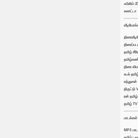
ஃபிலிம் பீட
கலாட்டா
வீடியோக்
திரைவீட
திரைப்பட
தமிழ் சீர
தமிழ்கண
திரை விம
கூல் தமிழ
எந்துசன்
திருட்டு
ரன் தமிழ்
தமிழ் T
பாடல்கள்
MP3 பாட
தமிழ் டவ