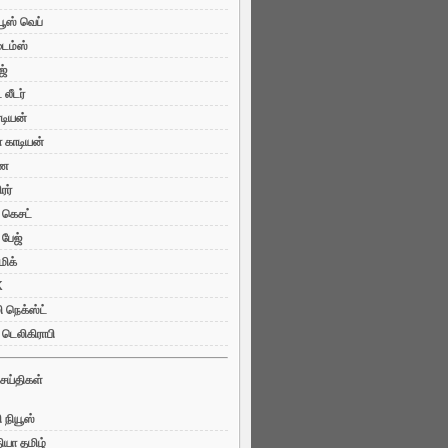
யூஸ் வெப்
ைம்ஸ்
ஜ்
லீடர்
்டியன்
ா காடியன்
ண
ரர்
ு கெசட்
 பேஜ்
ிக்
K
 நெக்ஸ்ட்
 டெலிகிராபி
ெய்திகள்
 நியூஸ்
ியா தமிழ்