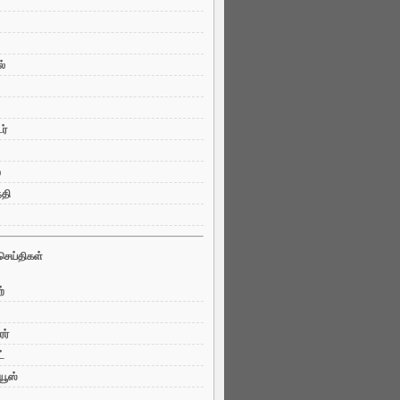
ல்
ர்
ை
்தி
செய்திகள்
்
ரர்
்
யூஸ்