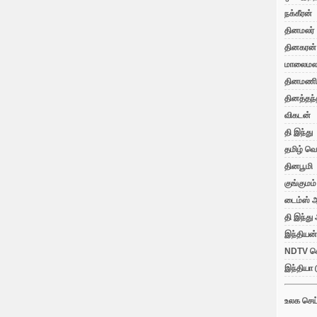
நக்கீரன்
தினமலர்
தினகரன்
மாலைமலர
தினமணி
தினத்தந்
விகடன்
தி இந்து
தமிழ் வெ
தினபூமி
குங்குமம்
டைம்ஸ் ஆ
தி இந்து
இந்தியன்
NDTV செ
இந்தியா 
உலக செய